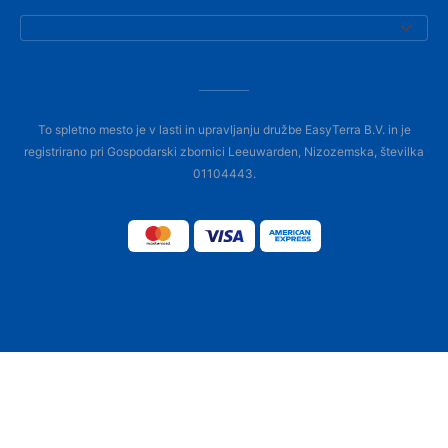
To spletno mesto je v lasti in upravljanju družbe EasyTerra B.V. in je
registrirano pri Gospodarski zbornici Leeuwarden, Nizozemska, številka
01104443.