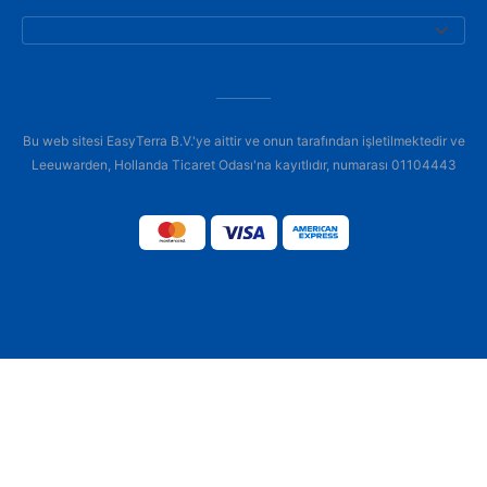
Bu web sitesi EasyTerra B.V.'ye aittir ve onun tarafından işletilmektedir ve
Leeuwarden, Hollanda Ticaret Odası'na kayıtlıdır, numarası 01104443