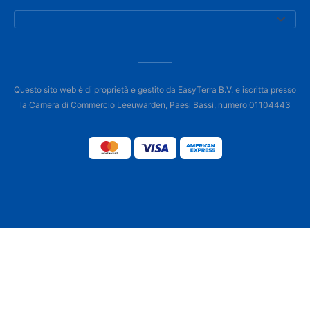
Questo sito web è di proprietà e gestito da EasyTerra B.V. e iscritta presso
la Camera di Commercio Leeuwarden, Paesi Bassi, numero 01104443