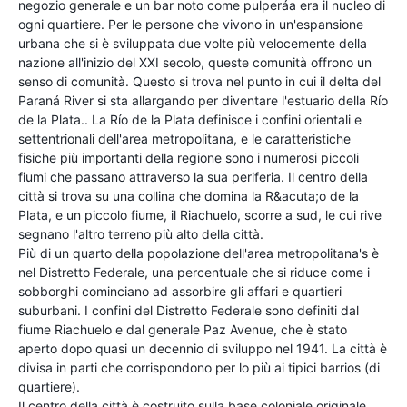
negozio generale e un bar noto come pulperáa era il nucleo di
ogni quartiere. Per le persone che vivono in un'espansione
urbana che si è sviluppata due volte più velocemente della
nazione all'inizio del XXI secolo, queste comunità offrono un
senso di comunità. Questo si trova nel punto in cui il delta del
Paraná River si sta allargando per diventare l'estuario della Río
de la Plata.
. La Río de la Plata definisce i confini orientali e
settentrionali dell'area metropolitana, e le caratteristiche
fisiche più importanti della regione sono i numerosi piccoli
fiumi che passano attraverso la sua periferia. Il centro della
città si trova su una collina che domina la R&acuta;o de la
Plata, e un piccolo fiume, il Riachuelo, scorre a sud, le cui rive
segnano l'altro terreno più alto della città.
Più di un quarto della popolazione dell'area metropolitana's è
nel Distretto Federale, una percentuale che si riduce come i
sobborghi cominciano ad assorbire gli affari e quartieri
suburbani. I confini del Distretto Federale sono definiti dal
fiume Riachuelo e dal generale Paz Avenue, che è stato
aperto dopo quasi un decennio di sviluppo nel 1941. La città è
divisa in parti che corrispondono per lo più ai tipici barrios (di
quartiere).
Il centro della città è costruito sulla base coloniale originale.