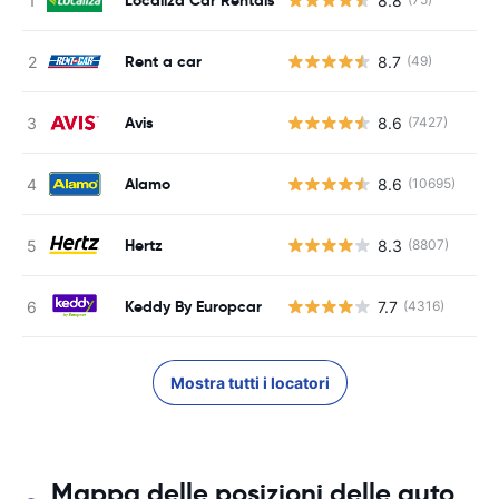
8.8
Rent a car
8.7
(49)
Avis
8.6
(7427)
Alamo
8.6
(10695)
Hertz
8.3
(8807)
Keddy By Europcar
7.7
(4316)
Mostra tutti i locatori
Mappa delle posizioni delle auto