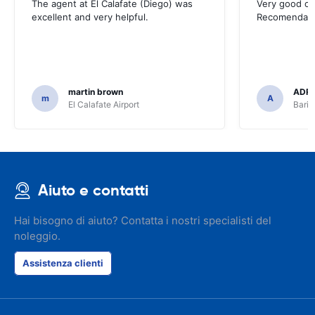
The agent at El Calafate (Diego) was
Very good op
excellent and very helpful.
Recomendadi
martin brown
ADRI
m
A
El Calafate Airport
Baril
Aiuto e contatti
Hai bisogno di aiuto? Contatta i nostri specialisti del
noleggio.
Assistenza clienti