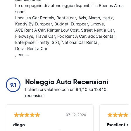
Le compagnie di autonoleggio disponibili in Buenos Aires
sono:
Localiza Car Rentals
Rent a car
Avis
Alamo
Hertz
Keddy By Europcar
Budget
Europcar
Umove
ACE Rent A Car
Rentar Low Cost
Street Rent a Car
Flexways
Travel Car
Fox Rent A Car
addCarRental
Enterprise
Thrifty
Sixt
National Car Rental
Dollar Rent a Car
, ecc ...
Noleggio Auto Recensioni
9.1
I clienti ci valutano con un 9.1/10 su 12840
recensioni
07-12-2020
diego
Excellent e