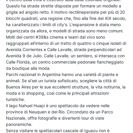
Questo ha strade strette disposte per formare un modello a
griglia ad angolo retto. Il motivo rectilinepersiste per più di 20
blocchi quadrati, una regione che, fino alla fine del XIX secolo,
ha caratterizzato i limiti di city's. L'espansione è stata meno
organizzata da allora, e modelli di strada sono meno comuni.
Molti dei centri #39&s cinema e teatri dal vivo sono
raggruppati all'interno di un tratto di quattro o cinque isolati di
Avenida Corrientes e Calle Lavalle, strade perpendicolari ad
Avenida 9 de Julio. Calle Lavalle, un sentiero, si interseca con
Calle Florida, un centro commerciale pedonale fiancheggiato
da boutique alla moda.
Parchi nazionali in Argentina hanno una varietà di piante e
animali. Se si'sei un turista sofisticato, scegliere la città di
Buenos Aires per le sue eccellenti strutture, la vita notturna, la
moda e lo shopping, così come le principali attrazioni
turistiche.
Il lago Nahuel Huapi è uno spettacolo da vedere nelle
province di Neuquen e del Rio. Circondato da un Parco
Nazionale, offre fotografie e divertenti tour di viste
panoramiche.
Senza visitare le spettacolari cascate di Iguazu non è