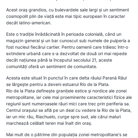
Acest oraș grandios, cu bulevardele sale largi și un sentiment
cosmopolit plin de viață este mai tipic european în caracter
decât latino-american.
Este o tradiție înrădăcinată în perioada colonială, când un
magazin general și un bar cunoscut sub numele de pulpería a
fost nucleul fiecărui cartier. Pentru oamenii care trăiesc într-o
extindere urbană care s-a dezvoltat de două ori mai repede
decât națiunea până la începutul secolului 21, aceste
comunități oferă un sentiment de comunitate.
Acesta este situat în punctul în care delta râului Paraná Râul
se lărgește pentru a deveni estuarul Río de la Plata.
Río de la Plata definește granițele estice și nordice ale zonei
metropolitane, iar cele mai proeminente caracteristici fizice ale
regiunii sunt numeroasele râuri mici care trec prin periferia sa.
Centrul orașului se află pe un deal cu vedere la Río de la Plata,
iar un mic râu, Riachuelo, curge spre sud, ale cărui maluri
marchează celălalt teren mai înalt din oraș.
Mai mult de o pătrime din populația zonei metropolitane's se