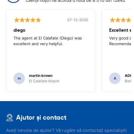
Clienții noștri ne acordă o notă de 9.1/10 din 12842
07-12-2020
diego
Excellent e
The agent at El Calafate (Diego) was
Very good op
excellent and very helpful.
Recomendadi
martin brown
ADRI
m
A
El Calafate Airport
Baril
Ajutor și contact
Aveți nevoie de ajutor? Vă rugăm să contactați specialiștii