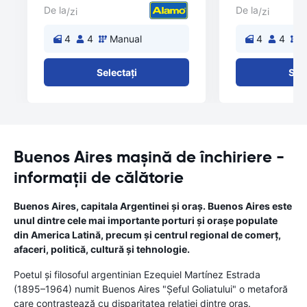
De la
De la
/zi
/zi
4
4
Manual
4
4
M
Selectați
Sele
Buenos Aires mașină de închiriere -
informații de călătorie
Buenos Aires, capitala Argentinei și oraș. Buenos Aires este
unul dintre cele mai importante porturi și orașe populate
din America Latină, precum și centrul regional de comerț,
afaceri, politică, cultură și tehnologie.
Poetul și filosoful argentinian Ezequiel Martínez Estrada
(1895–1964) numit Buenos Aires "Șeful Goliatului" o metaforă
care contrastează cu disparitatea relației dintre oraș.