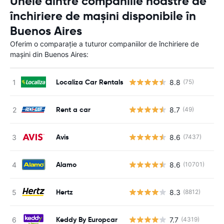
Unele dintre companiile noastre de
închiriere de mașini disponibile în
Buenos Aires
Oferim o comparație a tuturor companiilor de închiriere de
mașini din Buenos Aires:
Localiza Car Rentals
8.8
(75)
Rent a car
8.7
(49)
Avis
8.6
(7437)
Alamo
8.6
(10701)
Hertz
8.3
(8812)
Keddy By Europcar
7.7
(4319)