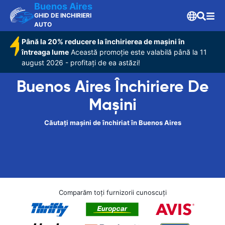
Buenos Aires
GHID DE INCHIRIERI
AUTO
Până la 20% reducere la închirierea de mașini în
întreaga lume
Această promoție este valabilă până la 11
august 2026 - profitați de ea astăzi!
Buenos Aires Închiriere De
Maşini
Căutați mașini de închiriat în Buenos Aires
Comparăm toți furnizorii cunoscuți