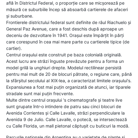
află în Districtul Federal, o proporție care se micșorează pe
măsură ce suburbiile încep să absoarbă cartierele de afaceri
și suburbane.
Frontierele districtului federal sunt definite de râul Riachuelo și
General Paz Avenue, care a fost deschis după aproape un
deceniu de dezvoltare în 1941. Orașul este împărțit în părți
care corespund în cea mai mare parte cu cartierele tipice (de
cartier).
Centrul orașului este construit pe baza colonială originală.
Acest lucru are străzi înguste prevăzute pentru a forma un
model grilă la unghiuri drepte. Modelul rectilinear persistă
pentru mai mult de 20 de blocuri pătrate, o regiune care, până
la sfârșitul secolului al XIX-lea, a caracterizat limitele orașului's.
Expansiunea a fost mai puțin organizată de atunci, iar tiparele
stradale sunt mai puțin frecvente.
Multe dintre centrul orașului 's cinematografe și teatre live
sunt grupate într-o intindere de patru sau cinci blocuri de
Avenida Corrientes și Calle Lavalle, străzi perpendiculare la
Avenida 9 de Julio. Calle Lavalle, o potecă, se intersectează
cu Calle Florida, un mall pietonal căptușit cu buticuri la modă.
Parcurile naționale din Argentina au o varietate de plante și