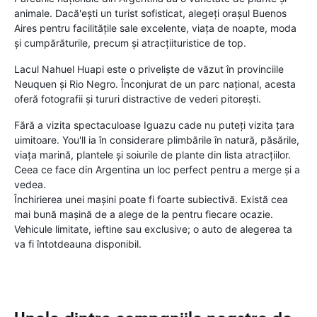
animale. Dacă'ești un turist sofisticat, alegeți orașul Buenos
Aires pentru facilitățile sale excelente, viața de noapte, moda
și cumpărăturile, precum și atracțiituristice de top.
Lacul Nahuel Huapi este o priveliște de văzut în provinciile
Neuquen și Rio Negro. Înconjurat de un parc național, acesta
oferă fotografii și tururi distractive de vederi pitorești.
Fără a vizita spectaculoase Iguazu cade nu puteți vizita țara
uimitoare. You'll ia în considerare plimbările în natură, păsările,
viața marină, plantele și soiurile de plante din lista atracțiilor.
Ceea ce face din Argentina un loc perfect pentru a merge și a
vedea.
Închirierea unei mașini poate fi foarte subiectivă. Există cea
mai bună mașină de a alege de la pentru fiecare ocazie.
Vehicule limitate, ieftine sau exclusive; o auto de alegerea ta
va fi întotdeauna disponibil.