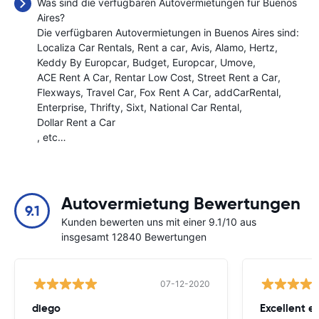
Was sind die verfügbaren Autovermietungen für Buenos
Aires?
Die verfügbaren Autovermietungen in Buenos Aires sind:
Localiza Car Rentals
Rent a car
Avis
Alamo
Hertz
Keddy By Europcar
Budget
Europcar
Umove
ACE Rent A Car
Rentar Low Cost
Street Rent a Car
Flexways
Travel Car
Fox Rent A Car
addCarRental
Enterprise
Thrifty
Sixt
National Car Rental
Dollar Rent a Car
, etc…
Autovermietung Bewertungen
9.1
Kunden bewerten uns mit einer 9.1/10 aus
insgesamt 12840 Bewertungen
07-12-2020
diego
Excellent e