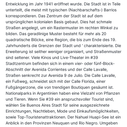
Entwicklung im Jahr 1941 eröffnet wurde. Die Stadt ist in Teile
unterteilt, die meist mit typischen (Nachbarschafts-) Barrios
korrespondieren. Das Zentrum der Stadt ist auf dem
ursprünglichen kolonialen Basis gebaut. Dies hat schmale
Straßen angelegt, um ein Rastermuster im rechten Winkel zu
bilden. Das geradlinige Muster besteht für mehr als 20
quadratische Blöcke, eine Region, die bis zum Ende des 19.
Jahrhunderts die Grenzen der Stadt und ' charakterisierte. Die
Erweiterung ist seither weniger organisiert, und Straßenmuster
sind seltener. Viele Kinos und Live-Theater im #39
Stadtzentrum befinden sich in einem vier- oder fünf-Block-
Abschnitt der Avenida Corrientes und der Calle Lavalle,
Straßen senkrecht zur Avenida 9 de Julio. Die Calle Lavalle,
ein Fußweg, schneidet sich mit der Calle Florida, einer
Fußgängerzone, die von trendigen Boutiquen gesäumt ist.
Nationalparks in Argentinien haben eine Vielzahl von Pflanzen
und Tieren. Wenn Sie #39 ein anspruchsvoller Tourist sind,
wählen Sie Buenos Aires Stadt für seine ausgezeichnete
Einrichtungen, Nachtleben, Mode und Einkaufsmöglichkeiten,
sowie Top-Touristenattraktionen. Der Nahuel Huapi-See ist ein
Anblick in den Provinzen Neuquen und Rio Negro. Umgeben