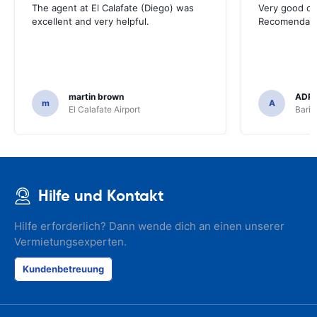
The agent at El Calafate (Diego) was
Very good op
excellent and very helpful.
Recomendadi
martin brown
ADRI
m
A
El Calafate Airport
Baril
Hilfe und Kontakt
Hilfe erforderlich? Dann wende dich an einen unserer
Vermietungsexperten.
Kundenbetreuung