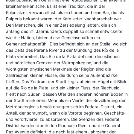
lateinamerikanische. Es ist eine Tradition, die in der
Kolonialzeit verwurzelt ist, als ein Laden und eine Bar, die als
Pulpería bekannt waren, der Kern jeder Nachbarschaft war.
Den Menschen, die in einer Zersiedelung lebten, die sich
anfang des 21. Jahrhunderts doppelt so schnell entwickelte
wie die Nation, bieten diese Gemeinschaften ein
Gemeinschaftsgefühl. Dies befindet sich an der Stelle, wo sich
das Delta des Paraná River zu der Mündung des Río de la
Plata verbreitert. Das Río de la Plata definiert die östlichen
und nördlichen Grenzen der Metropolregion, und die
wichtigsten physischen Merkmale der Region sind die
zahlreichen kleinen Flüsse, die durch seine Außenbezirke
fließen. Das Zentrum der Stadt liegt auf einem Hügel mit Blick
auf die Río de la Plata, und ein kleiner Fluss, der Riachuelo,
fließt nach Süden, dessen Ufer den anderen höheren Boden in
der Stadt markieren. Mehr als ein Viertel der Bevölkerung der
Metropolregion's bevölkerungen sich im Federal District, ein
Anteil, der schrumpft, wenn die Vororte beginnen, Geschäfts-
und Vorortviertel zu absorbieren. Die Grenzen des Federal
District werden durch den Riachuelo River und die General
Paz Avenue definiert, die nach fast einem Jahrzehnt der