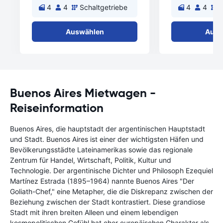
4
4
Schaltgetriebe
4
4
S
Auswählen
Ausw
Buenos Aires Mietwagen -
Reiseinformation
Buenos Aires, die hauptstadt der argentinischen Hauptstadt
und Stadt. Buenos Aires ist einer der wichtigsten Häfen und
Bevölkerungsstädte Lateinamerikas sowie das regionale
Zentrum für Handel, Wirtschaft, Politik, Kultur und
Technologie. Der argentinische Dichter und Philosoph Ezequiel
Martínez Estrada (1895–1964) nannte Buenos Aires "Der
Goliath-Chef," eine Metapher, die die Diskrepanz zwischen der
Beziehung zwischen der Stadt kontrastiert. Diese grandiose
Stadt mit ihren breiten Alleen und einem lebendigen
kosmopolitischen Gefühl hat eher europäischen Charakter als