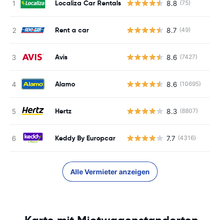
Localiza Car Rentals
8.8
(75)
Rent a car
8.7
(49)
Avis
8.6
(7427)
Alamo
8.6
(10695)
Hertz
8.3
(8807)
Keddy By Europcar
7.7
(4316)
Alle Vermieter anzeigen