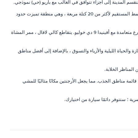
تم بناء وسط المدينة على القاعدة الاستعمارية الأصلية. يحتوي هذا على الشوارع الضيقة الموضوعة لتشكيل نمط شبكي بزوايا قائمة. استمر النمط المستقيم لأكثر من 20 كتلة مربعة ، وهي منطقة تميزت حدود
يتم تجميع العديد من دور السينما والمسارح الحية في وسط المدينة ضمن امتداد من أربع أو خمس كتل من أفينيدا كورينتس وكالي لافال ، الشوارع متعامدة مع أفينيدا 9 دي خوليو. يتقاطع كالي لافال ، ممر المشاة
زة والحياة الليلية والأزياء والتسوق ، بالإضافة إلى أفضل مناطق
المناظر الخلابة.
 قائمة مناطق الجذب. مما يجعل الأرجنتين مكانًا مثاليًا للمشي
ية ؛ ستتوفر دائمًا سيارة من اختيارك.