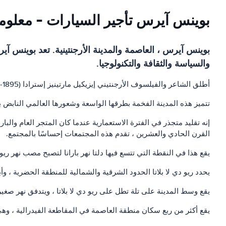
بوينس آيرس تأجير السيارات - معلوم
بوينس آيرس ، العاصمة والمدينة الأرجنتينية. تعد بوينس آي
والسياسة والثقافة والتكنولوجيا.
أطلق الشاعر والفيلسوف الأرجنتيني إيزيكيل مارتينيز إسترادا (1895-1964) على بوينس آيرس "رأس جالوت" ، وهو استعارة تناقض التباين في العلاقة بين المدينة.
تتميز هذه المدينة الفخمة بطرقها الواسعة وشعورها العالمي النابض بالح
القرن الحادي والعشرين ، تقدم هذه المجتمعات إحساسًا بالمجتمع.
يقع هذا في النقطة التي تتسع فيها دلتا نهر بارانا لتصبح مصب نهر ريو دي
يحدد ريو دي لا بلاتا الحدود الشرقية والشمالية للمنطقة الحضرية ، وأ
يقع وسط المدينة على تلة تطل على ريو دي لا بلاتا ، ويتدفق نهر صغير
يقع أكثر من ربع سكان منطقة العاصمة في المقاطعة الفيدرالية ، و