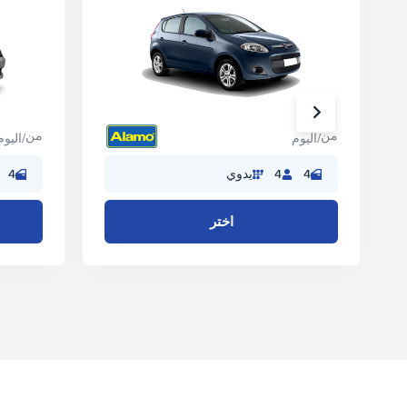
من
من
/اليوم
/اليوم
4
4
يدوي
4
اختر