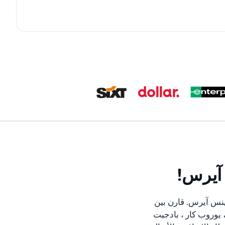
 آيرس!
ينس آيرس. قارن بين
 يوروب كار ، بادجيت