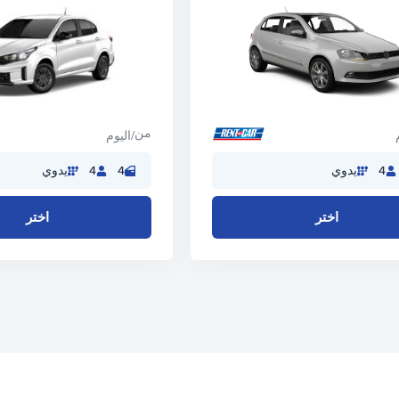
من
/اليوم
4
يدوي
4
4
يدوي
اختر
اختر