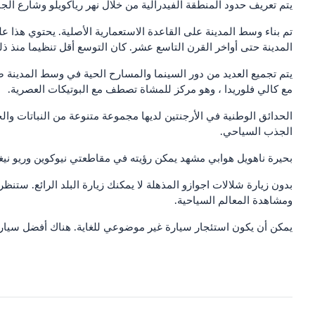
يتم تعريف حدود المنطقة الفيدرالية من خلال نهر رياكويلو وشارع الجنرال باز الذي تم افتتاحه بعد ما يقرب
المدينة حتى أواخر القرن التاسع عشر. كان التوسع أقل تنظيما منذ ذل
مع كالي فلوريدا ، وهو مركز للمشاة تصطف مع البوتيكات العصرية.
الحدائق الوطنية في الأرجنتين لديها مجموعة متنوعة من النباتات والحي
الجذب السياحي.
بحيرة ناهويل هوابي مشهد يمكن رؤيته في مقاطعتي نيوكوين وريو نيغر
بدون زيارة شلالات اجوازو المذهلة لا يمكنك زيارة البلد الرائع. ستنظ
ومشاهدة المعالم السياحية.
يمكن أن يكون استئجار سيارة غير موضوعي للغاية. هناك أفضل سيارة ل