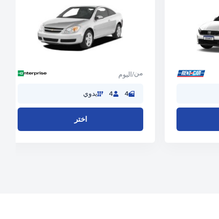
من
/اليوم
4
4
يدوي
اختر