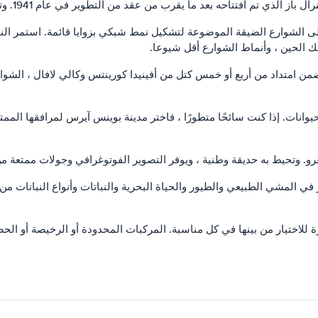
 من عقد من التطوير في عام 1941. وتنقسم المدينة إلى أجزاء تتوافق في الغالب مع باريو (حي) نموذجي.
ك الحين ، وأنماط الشوارع أقل شيوعا.
وانات. إذا كنت سائحًا متطورًا ، فاختر مدينة بوينس آيرس لمرافقها الممتا
و. وتحيط به حديقة وطنية ، ويوفر التصوير الفوتوغرافي وجولات ممتعة من 
ر في المشي الطبيعي والطيور والحياة البحرية والنباتات وأنواع النباتات من
لاختيار من بينها في كل مناسبة. المركبات المحدودة أو الرخيصة أو الحصر