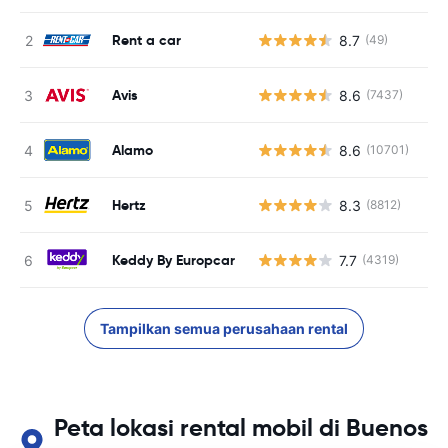
Rent a car
8.7
(49)
Avis
8.6
(7437)
Alamo
8.6
(10701)
Hertz
8.3
(8812)
Keddy By Europcar
7.7
(4319)
Tampilkan semua perusahaan rental
Peta lokasi rental mobil di Buenos