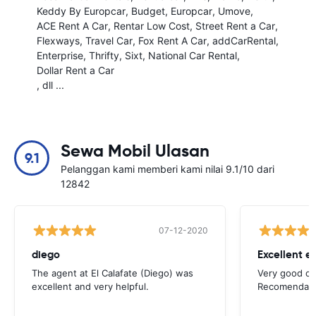
Keddy By Europcar
Budget
Europcar
Umove
ACE Rent A Car
Rentar Low Cost
Street Rent a Car
Flexways
Travel Car
Fox Rent A Car
addCarRental
Enterprise
Thrifty
Sixt
National Car Rental
Dollar Rent a Car
, dll ...
Sewa Mobil Ulasan
9.1
Pelanggan kami memberi kami nilai 9.1/10 dari
12842
07-12-2020
diego
Excellent e
The agent at El Calafate (Diego) was
Very good op
excellent and very helpful.
Recomendadi