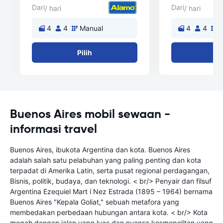
Dari
Dari
/ hari
/ hari
4
4
Manual
4
4
M
Pilih
Pi
Buenos Aires mobil sewaan -
informasi travel
Buenos Aires, ibukota Argentina dan kota. Buenos Aires
adalah salah satu pelabuhan yang paling penting dan kota
terpadat di Amerika Latin, serta pusat regional perdagangan,
Bisnis, politik, budaya, dan teknologi. < br/> Penyair dan filsuf
Argentina Ezequiel Mart í Nez Estrada (1895 – 1964) bernama
Buenos Aires "Kepala Goliat," sebuah metafora yang
membedakan perbedaan hubungan antara kota. < br/> Kota
megah dengan jalan yang luas dan nuansa kosmopolitan yang