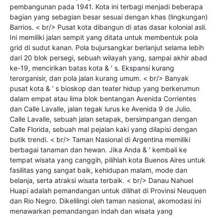
pembangunan pada 1941. Kota ini terbagi menjadi beberapa
bagian yang sebagian besar sesuai dengan khas (lingkungan)
Barrios. < br/> Pusat kota dibangun di atas dasar kolonial asli.
Ini memiliki jalan sempit yang ditata untuk membentuk pola
grid di sudut kanan. Pola bujursangkar berlanjut selama lebih
dari 20 blok persegi, sebuah wilayah yang, sampai akhir abad
ke-19, mencirikan batas kota & ' s. Ekspansi kurang
terorganisir, dan pola jalan kurang umum. < br/> Banyak
pusat kota & ' s bioskop dan teater hidup yang berkerumun
dalam empat atau lima blok bentangan Avenida Corrientes
dan Calle Lavalle, jalan tegak lurus ke Avenida 9 de Julio.
Calle Lavalle, sebuah jalan setapak, bersimpangan dengan
Calle Florida, sebuah mal pejalan kaki yang dilapisi dengan
butik trendi. < br/> Taman Nasional di Argentina memiliki
berbagai tanaman dan hewan. Jika Anda & ' kembali ke
tempat wisata yang canggih, pilihlah kota Buenos Aires untuk
fasilitas yang sangat baik, kehidupan malam, mode dan
belanja, serta atraksi wisata terbaik. < br/> Danau Nahuel
Huapi adalah pemandangan untuk dilihat di Provinsi Neuquen
dan Rio Negro. Dikelilingi oleh taman nasional, akomodasi ini
menawarkan pemandangan indah dan wisata yang