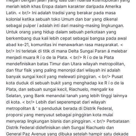
meriah lebih khas Eropa dalam karakter daripada Amerika
Latin. < br/> Ini adalah tradisi yang berakar pada masa
kolonial ketika sebuah toko Umum dan bar yang dikenal
sebagai pulper í adalah inti dari masing-masing lingkungan.
Untuk orang yang hidup dalam sebuah perkotaan yang
berkembang dua kali lebih cepat sebagai bangsa pada awal
abad ke-21, komunitas ini menawarkan rasa masyarakat. <
br/> Ini terletak di titik di mana Delta Sungai Paran á melebar
menjadi muara R í o de la Plata. < br/> R í o de la Plata
mendefinisikan batas Timur dan Utara wilayah metropolitan,
dan fitur fisik yang paling menonjol dari wilayah ini adalah
banyak sungai kecil yang melewati pinggiran. < br/> Pusat
kota duduk di sebuah bukit yang menghadap ke R í o de la
Plata, dan sebuah sungai kecil, Riachuelo, mengalir ke
Selatan, yang Bank menandai tanah yang lebih tinggi lainnya
di kota. < br/> Lebih dari seperempat dari wilayah
metropolitan & ' s penduduk berada di Distrik Federal,
proporsi yang menyusut sebagai pinggiran kota mulai
menyerap lingkungan bisnis dan pinggiran. < br/> Perbatasan
Distrik Federal didefinisikan oleh Sungai Riachuelo dan
General Paz Avenue yang dibuka setelah hampir satu dekade