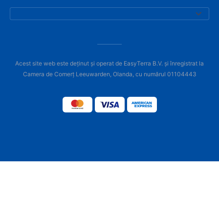
Acest site web este deținut și operat de EasyTerra B.V. și înregistrat la
Camera de Comerț Leeuwarden, Olanda, cu numărul 01104443