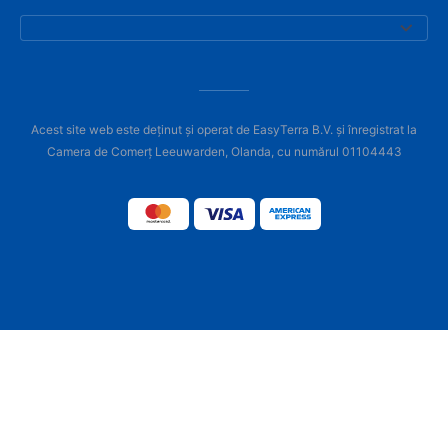
Acest site web este deținut și operat de EasyTerra B.V. și înregistrat la
Camera de Comerț Leeuwarden, Olanda, cu numărul 01104443