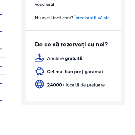
voucherul
Nu aveți încă cont?
Înregistrați-vă aici
De ce să rezervați cu noi?
gratuită
Anulare
Cel mai bun preț garantat
24000+
locații de preluare