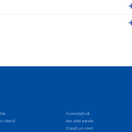
ente
Conectați-vă
u clienți
Am uitat parola
Creați un cont