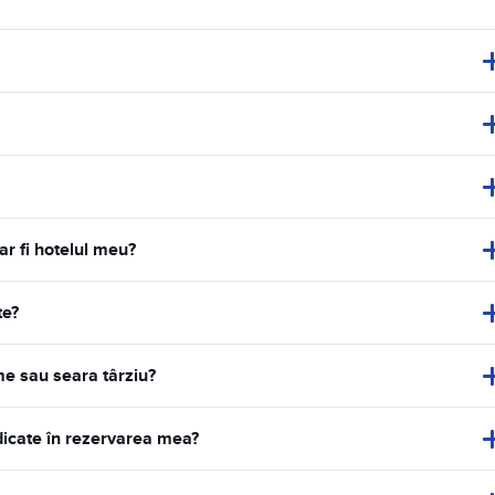
 ar fi hotelul meu?
te?
me sau seara târziu?
ndicate în rezervarea mea?