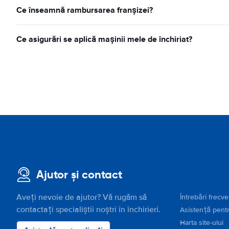
Ce înseamnă rambursarea franșizei?
Ce asigurări se aplică mașinii mele de închiriat?
Ajutor și contact
Aveți nevoie de ajutor? Vă rugăm să
Întrebări frecv
contactați specialiștii noștri în închirieri.
Asistență pentr
Harta site-ului