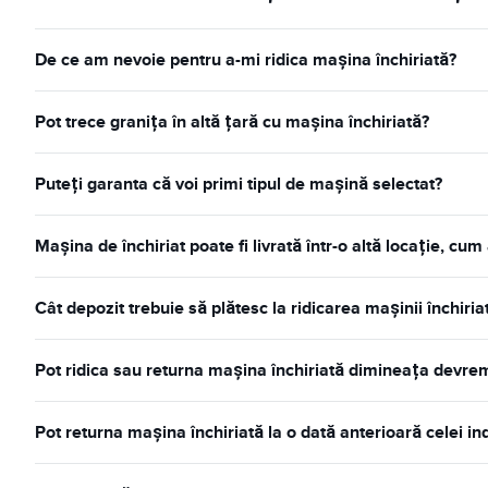
De ce am nevoie pentru a-mi ridica mașina închiriată?
Pot trece granița în altă țară cu mașina închiriată?
Puteți garanta că voi primi tipul de mașină selectat?
Mașina de închiriat poate fi livrată într-o altă locație, cum
Cât depozit trebuie să plătesc la ridicarea mașinii închiria
Pot ridica sau returna mașina închiriată dimineața devre
Pot returna mașina închiriată la o dată anterioară celei i