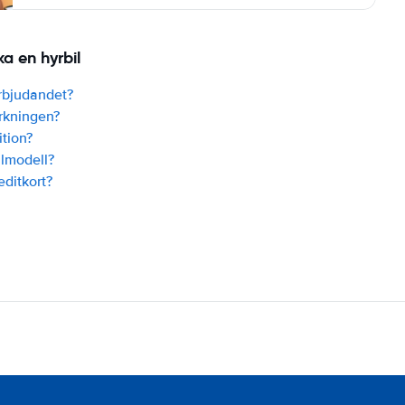
a en hyrbil
erbjudandet?
rkningen?
tion?
ilmodell?
editkort?