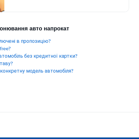
ронювання авто напрокат
лючені в пропозицію?
free?
втомобіль без кредитної картки?
ставу?
конкретну модель автомобіля?