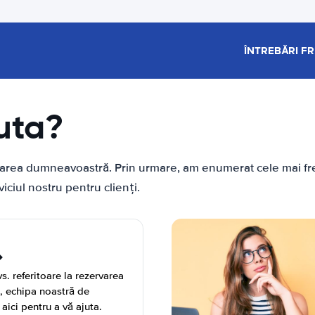
ÎNTREBĂRI F
uta?
ebarea dumneavoastră. Prin urmare, am enumerat cele mai fre
ciul nostru pentru clienți.
s. referitoare la rezervarea
ă, echipa noastră de
 aici pentru a vă ajuta.