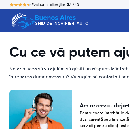
9.1
Evaluările clienților
/ 10
Buenos Aires
GHID DE INCHIRIERI AUTO
Cu ce vă putem aj
Ne-ar plăcea să vă ajutăm să găsiți un răspuns la într
întrebarea dumneavoastră? Vă rugăm să contactați servi
Am rezervat deja
Pentru toate întrebările dv
dvs. curentă sau finalizat
servicii pentru clienți este