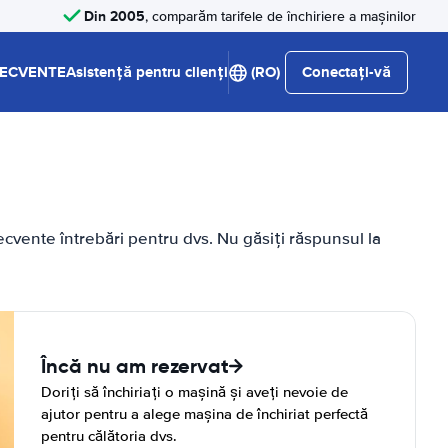
Din 2005
, comparăm tarifele de închiriere a mașinilor
RECVENTE
Asistență pentru clienți
(RO)
Conectați-vă
cvente întrebări pentru dvs. Nu găsiți răspunsul la
Încă nu am rezervat
Doriți să închiriați o mașină și aveți nevoie de
ajutor pentru a alege mașina de închiriat perfectă
pentru călătoria dvs.